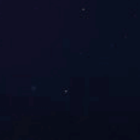
轻卡合成型
低灰柴汽两
球探体育旅
游(中国)官方
网站
轻卡合成型
低灰柴汽两
球探体育旅
游(中国)官方
网站
满足国六及以