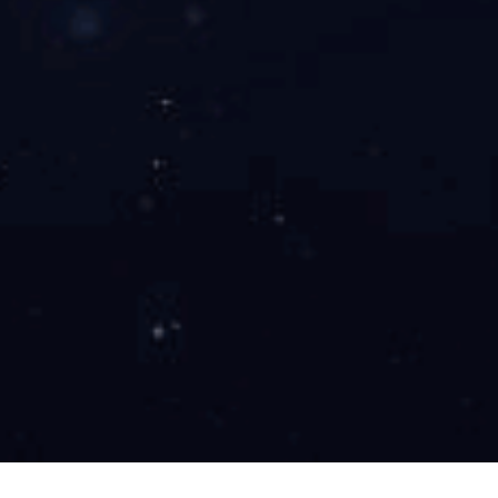
下排放标准的
轻卡、皮卡、
小型箱货车等
车型，柴汽通
用
GL-5 /85W-
90
适用于各类
轻卡、皮
卡、小型箱
货等车辆的
手动变速箱
和驱动桥